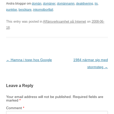
Andra bloggar om
domän
,
domäner
,
domännamn
,
deaktivering
,
iis
,
punktse
,
besökare
,
inkomstbortfall
.
This entry was posted in
Affärsverksamhet på Internet
on
2008-06-
18
.
Post
←
Hamna i topp hos Google
1984 närmar sig med
navigation
stormsteg
→
Leave a Reply
Your email address will not be published.
Required fields are
marked
*
Comment
*