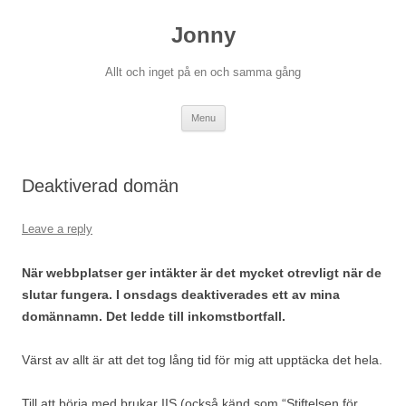
Skip
to
Jonny
content
Allt och inget på en och samma gång
Menu
Deaktiverad domän
Leave a reply
När webbplatser ger intäkter är det mycket otrevligt när de
slutar fungera. I onsdags deaktiverades ett av mina
domännamn. Det ledde till inkomstbortfall.
Värst av allt är att det tog lång tid för mig att upptäcka det hela.
Till att börja med brukar IIS (också känd som “Stiftelsen för