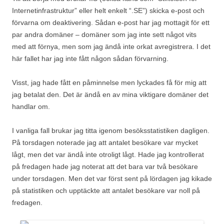
Internetinfrastruktur” eller helt enkelt “.SE”) skicka e-post och
förvarna om deaktivering. Sådan e-post har jag mottagit för ett
par andra domäner – domäner som jag inte sett något vits
med att förnya, men som jag ändå inte orkat avregistrera. I det
här fallet har jag inte fått någon sådan förvarning.
Visst, jag hade fått en påminnelse men lyckades få för mig att
jag betalat den. Det är ändå en av mina viktigare domäner det
handlar om.
I vanliga fall brukar jag titta igenom besöksstatistiken dagligen.
På torsdagen noterade jag att antalet besökare var mycket
lågt, men det var ändå inte otroligt lågt. Hade jag kontrollerat
på fredagen hade jag noterat att det bara var två besökare
under torsdagen. Men det var först sent på lördagen jag kikade
på statistiken och upptäckte att antalet besökare var noll på
fredagen.