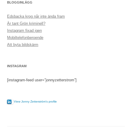
BLOGGINLÄGG
Edsbacka krog når inte ända fram
Är tant Grön kriminell?
Instagram fixad igen
Mobiltelefonberoende
Att byta bildskärm
INSTAGRAM
[instagram-feed user=”jonnyzetterstrom”]
View Jonny Zetterström's profile