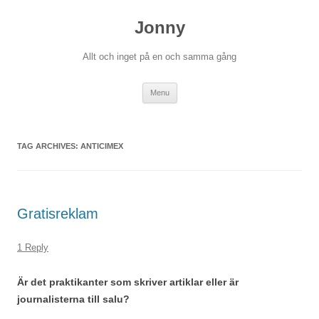
Skip
to
Jonny
content
Allt och inget på en och samma gång
Menu
TAG ARCHIVES:
ANTICIMEX
Gratisreklam
1 Reply
Är det praktikanter som skriver artiklar eller är
journalisterna till salu?