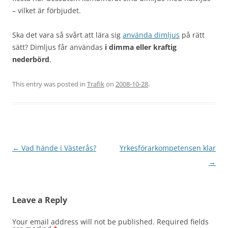
– vilket är förbjudet.
Ska det vara så svårt att lära sig
använda dimljus
på rätt
sätt? Dimljus får användas
i dimma eller kraftig
nederbörd
.
This entry was posted in
Trafik
on
2008-10-28
.
Post
←
Vad hände i Västerås?
Yrkesförarkompetensen klar
navigation
→
Leave a Reply
Your email address will not be published.
Required fields