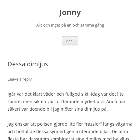
Skip
to
Jonny
content
Allt och inget på en och samma gång
Menu
Dessa dimljus
Leave a reply
Igår var det klart väder och fullgod sikt. Idag var det lite
sämre, men sikten var fortfarande mycket bra. Ändå har
säkert var tioende bil jag möter sina dimljus på.
Jag önskar att polisen gjorde lite fler “razzior” längs vägarna
och bötfällde dessa synnerligen irriterande bilar. De allra
flesta har dessutom kombinerat sina dimljus med halvljus