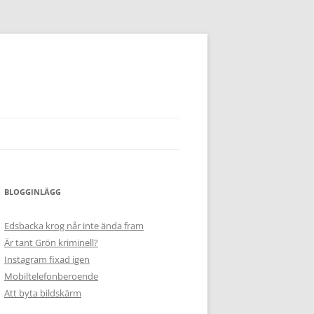
BLOGGINLÄGG
Edsbacka krog når inte ända fram
Är tant Grön kriminell?
Instagram fixad igen
Mobiltelefonberoende
Att byta bildskärm