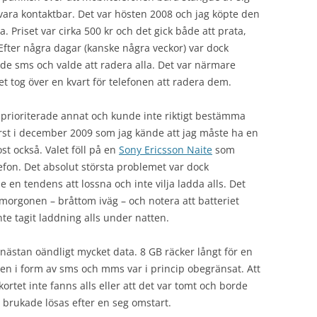
s vara kontaktbar. Det var hösten 2008 och jag köpte den
Priset var cirka 500 kr och det gick både att prata,
fter några dagar (kanske några veckor) var dock
ade sms och valde att radera alla. Det var närmare
tog över en kvart för telefonen att radera dem.
 prioriterade annat och kunde inte riktigt bestämma
örst i december 2009 som jag kände att jag måste ha en
st också. Valet föll på en
Sony Ericsson Naite
som
lefon. Det absolut största problemet var dock
n tendens att lossna och inte vilja ladda alls. Det
 morgonen – bråttom iväg – och notera att batteriet
nte tagit laddning alls under natten.
nästan oändligt mycket data. 8 GB räcker långt för en
en i form av sms och mms var i princip obegränsat. Att
ortet inte fanns alls eller att det var tomt och borde
 brukade lösas efter en seg omstart.