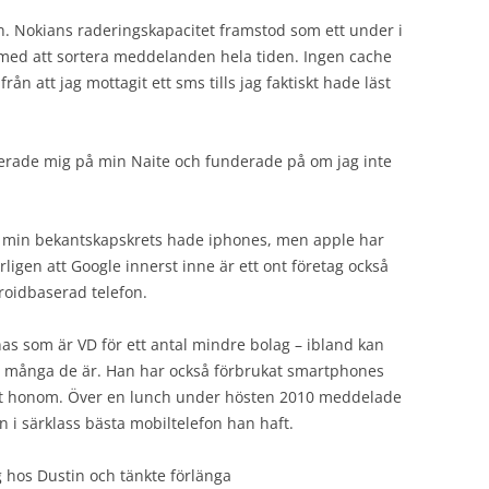
n. Nokians raderingskapacitet framstod som ett under i
med att sortera meddelanden hela tiden. Ingen cache
rån att jag mottagit ett sms tills jag faktiskt hade läst
terade mig på min Naite och funderade på om jag inte
 i min bekantskapskrets hade iphones, men apple har
sserligen att Google innerst inne är ett ont företag också
oidbaserad telefon.
nas som är VD för ett antal mindre bolag – ibland kan
r många de är. Han har också förbrukat smartphones
nt honom. Över en lunch under hösten 2010 meddelade
n i särklass bästa mobiltelefon han haft.
g hos Dustin och tänkte förlänga