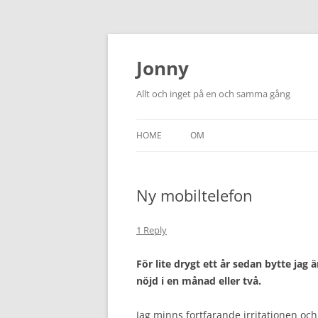
Skip
to
content
Jonny
Allt och inget på en och samma gång
HOME
OM
Ny mobiltelefon
1 Reply
För lite drygt ett år sedan bytte jag 
nöjd i en månad eller två.
Jag minns fortfarande irritationen oc