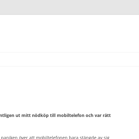
äntligen ut mitt nödköp till mobiltelefon och var rätt
h paniken över att mobiltelefonen bara stängde av sig