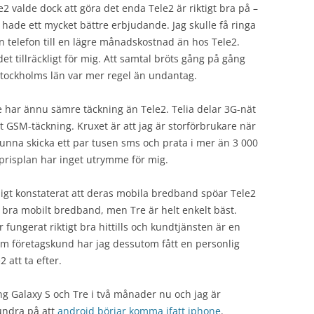
 valde dock att göra det enda Tele2 är riktigt bra på –
e hade ett mycket bättre erbjudande. Jag skulle få ringa
n telefon till en lägre månadskostnad än hos Tele2.
det tillräckligt för mig. Att samtal bröts gång på gång
Stockholms län var mer regel än undantag.
e har ännu sämre täckning än Tele2. Telia delar 3G-nät
GSM-täckning. Kruxet är att jag är storförbrukare när
kunna skicka ett par tusen sms och prata i mer än 3 000
prisplan har inget utrymme för mig.
digt konstaterat att deras mobila bredband spöar Tele2
 bra mobilt bredband, men Tre är helt enkelt bäst.
r fungerat riktigt bra hittills och kundtjänsten är en
m företagskund har jag dessutom fått en personlig
 att ta efter.
 Galaxy S och Tre i två månader nu och jag är
undra på att
android börjar komma ifatt iphone
.