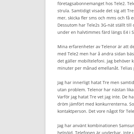
företagsabonnemanget hos Tele2. Tele2
strula. Samtidigt visade det sig att Tr
mer, skicka fler sms och mms och få e
Dessutom har Tele2s 3G-nät ställt till 
under en halvtimmes färd längs E4 i 
Mina erfarenheter av Telenor är att d
med Tele2 men har å andra sidan bäst 
det gäller mobiltelefoni. Jag behöver 
minuter per månad emellanåt. Telias 
Jag har innerligt hatat Tre men samti
utan problem. Telenor har nästan lika
Varför jag hatat Tre vet jag inte. De ha
dröm jämfört med konkurrenterna. So
kontaktperson. Det vore något för Tele2
Jag har använt kombinationen Samsung
helnöjd. Telefonen är underbar. Inte 