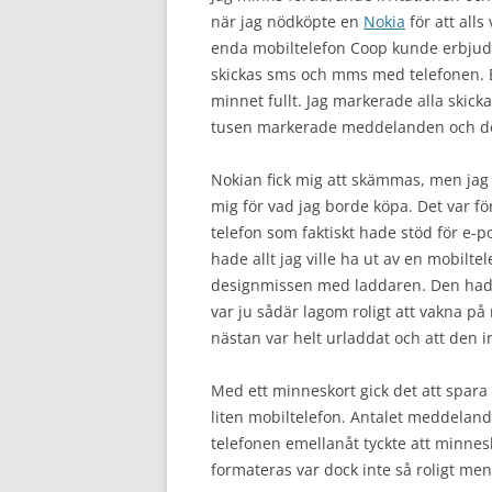
när jag nödköpte en
Nokia
för att all
enda mobiltelefon Coop kunde erbjuda. 
skickas sms och mms med telefonen. E
minnet fullt. Jag markerade alla skick
tusen markerade meddelanden och det 
Nokian fick mig att skämmas, men jag
mig för vad jag borde köpa. Det var f
telefon som faktiskt hade stöd för e-po
hade allt jag ville ha ut av en mobilte
designmissen med laddaren. Den hade e
var ju sådär lagom roligt att vakna på
nästan var helt urladdat och att den i
Med ett minneskort gick det att spara 
liten mobiltelefon. Antalet meddeland
telefonen emellanåt tyckte att minnesk
formateras var dock inte så roligt men