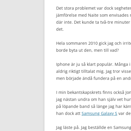
Det stora problemet var dock seghete
jämförelse med Naite som envisades 
där inte. Det kunde ta två-tre minuter f
det.
Hela sommaren 2010 gick jag och irri
borde byta ut den, men till vad?
Iphone är ju så klart populär. Många
aldrig riktigt tilltalat mig. Jag tror vi
men började ändå fundera på en andr
I min bekantskapskrets finns också Jo
jag nästan undra om han själv vet hu
på löpande band så länge jag har kä
han dock att
Samsung Galaxy S
var de
Jag läste på. Jag beställde en Samsun