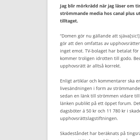
Jag blir mörkrädd när jag läser om t
strömmande media hos canal plus utan
tilltaget.
“Domen gör nu gällande att sjäva[sic!
gör att den omfattas av upphovsrätten
inget emot. TV-bolaget har betalat fö
kommer troligen idrotten till godo. B
upphovsrätt är alltså korrekt.
Enligt artiklar och kommentarer ska en
livesändningen i form av strömmande
sedan en länk till strömmen vidare til
länken publikt på ett öppet forum. De
dagsböter á 50 kr och 11 780 kr i skad
upphovsrättslagstiftningen.
Skadeståndet har beräknats på tingsrä