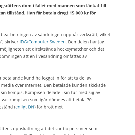
ingsrättens dom i fallet med mannen som länkat till
 tillstånd. Han får betala drygt 15 000 kr för
] bearbetningen av sändningen uppnår verksrätt, vilket
”, skriver
IDG/Computer Sweden
. Den delen har jag
r möjligheten att direktsända hockeymatcher och det
edömningen att en livesändning omfattas av
 betalande kund ha loggat in för att ta del av
 media över Internet. Den betalade kunden skickade
l sin kompis. Kompisen delade i sin tur med sig av
t var kompisen som igår dömdes att betala 70
estånd (
enligt DN
) för brott mot
ttens uppskattning att det var tio personer som