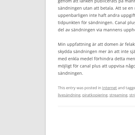
genom att länken publicerats på mannen
sändningen utan att betala. Att se en 
uppenbarligen inte haft andra uppgift
tidpunkten för sändningen. Canal plus
del av sändningen via mannens upphovs
Min uppfattning är att domen är felakt
skydda sändningen mer än att inte själ
med enkla medel förhindra detta men i
möjligt för canal plus att uppvisa någ
sändningen.
This entry was posted in
Internet
and tagg
livesändning
,
piratkopiering
,
streaming
,
st