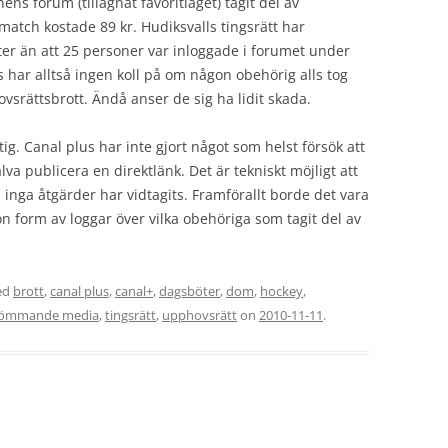
s forum (tillägnat favoritlaget) tagit del av
match kostade 89 kr. Hudiksvalls tingsrätt har
er än att 25 personer var inloggade i forumet under
 har alltså ingen koll på om någon obehörig alls tog
rättsbrott. Ändå anser de sig ha lidit skada.
ig. Canal plus har inte gjort något som helst försök att
va publicera en direktlänk. Det är tekniskt möjligt att
nga åtgärder har vidtagits. Framförallt borde det vara
on form av loggar över vilka obehöriga som tagit del av
ed
brott
,
canal plus
,
canal+
,
dagsböter
,
dom
,
hockey
,
römmande media
,
tingsrätt
,
upphovsrätt
on
2010-11-11
.