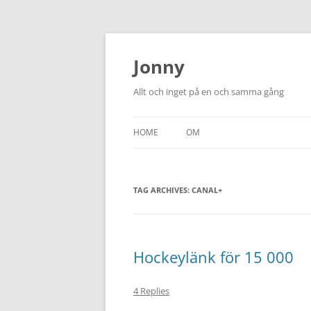
Skip
to
content
Jonny
Allt och inget på en och samma gång
HOME
OM
TAG ARCHIVES:
CANAL+
Hockeylänk för 15 000
4 Replies