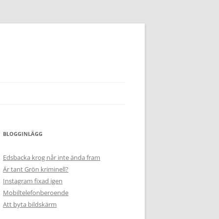
BLOGGINLÄGG
Edsbacka krog når inte ända fram
Är tant Grön kriminell?
Instagram fixad igen
Mobiltelefonberoende
Att byta bildskärm