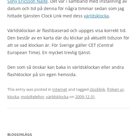
Sony Ericsson Naite
. Det var i samband med inställning av
datum och tid på denna för några timmar sedan som jag
hittade tjänsten Clock Link med dess
världsklocka
.
Världsklockan är flashbaserad och uppges visa korrekt tid.
Den består av en karta där du klickar på aktuellt tidszon för
att se vad klockan är. För Sverige gäller CET (Central
European Time). En mycket trevlig tjänst.
Den som så önskar kan baka in världsklockan eller andra
flashklockor på sin egen hemsida.
This entry was posted in
Internet
and tagged
clocklink
,
fröken ur
,
klocka
,
mobiltelefon
,
världsklocka
on
2009-12-31
.
BLOGGINLÄGG