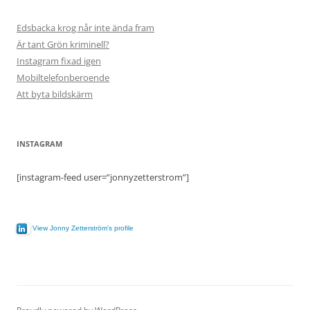
Edsbacka krog når inte ända fram
Är tant Grön kriminell?
Instagram fixad igen
Mobiltelefonberoende
Att byta bildskärm
INSTAGRAM
[instagram-feed user=”jonnyzetterstrom”]
View Jonny Zetterström's profile