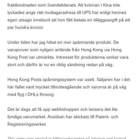
fraktkostnaden som överdebiterats. Att kvinnan i Kina inte
lyckades ange rätt mottagaradress till UPS har enligt hennes
egen utsago inneburit att hon fått betala en tilläggsavgift på ett
par hundra kronor.
Under tiden har jag hittat en mer spännande produkt. De
varuprover som nyligen anlände från Hong Kong via Hong
Kong Post var utmärkta. Intresset för produkterna verkar vara
stort och därför är nu en riktig sändning redan på väg.
Hong Kong Posts spårningssystem var uselt. Säljaren har i det
här fallet varit mycket tillmötesgående och varorna är på väg
med flyg i DHLs försorg.
Det är dags att få upp webbshoppen och lansera det lite
fyndiga varumärket. Ansökan har skickats till Patent- och
Registreringsverket.
This entry was posted in
Affärsverksamhet på Internet
and tagged