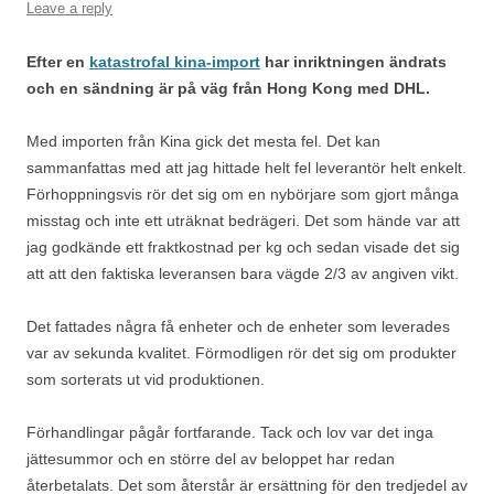
Leave a reply
Efter en
katastrofal kina-import
har inriktningen ändrats
och en sändning är på väg från Hong Kong med DHL.
Med importen från Kina gick det mesta fel. Det kan
sammanfattas med att jag hittade helt fel leverantör helt enkelt.
Förhoppningsvis rör det sig om en nybörjare som gjort många
misstag och inte ett uträknat bedrägeri. Det som hände var att
jag godkände ett fraktkostnad per kg och sedan visade det sig
att att den faktiska leveransen bara vägde 2/3 av angiven vikt.
Det fattades några få enheter och de enheter som leverades
var av sekunda kvalitet. Förmodligen rör det sig om produkter
som sorterats ut vid produktionen.
Förhandlingar pågår fortfarande. Tack och lov var det inga
jättesummor och en större del av beloppet har redan
återbetalats. Det som återstår är ersättning för den tredjedel av