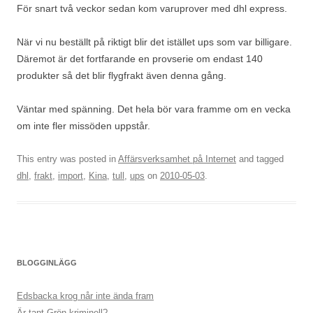
För snart två veckor sedan kom varuprover med dhl express.
När vi nu beställt på riktigt blir det istället ups som var billigare.
Däremot är det fortfarande en provserie om endast 140
produkter så det blir flygfrakt även denna gång.
Väntar med spänning. Det hela bör vara framme om en vecka
om inte fler missöden uppstår.
This entry was posted in
Affärsverksamhet på Internet
and tagged
dhl
,
frakt
,
import
,
Kina
,
tull
,
ups
on
2010-05-03
.
BLOGGINLÄGG
Edsbacka krog når inte ända fram
Är tant Grön kriminell?