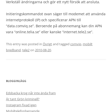
Verkställ ändringarna och gör ett nytt försök att ansluta.
Initieringskommandot ovan säger till modemet att använda
internetprotokoll (IP) och specificerar APN till
“data.comviq.se”. Beroende på abonnemang kan din APN
vara “online.telia.se” eller kanske “internet.tele2.se”.
This entry was posted in
Övrigt
and tagged
comviq
,
mobilt
bredband
,
tele2
on
2010-08-20
.
BLOGGINLÄGG
Edsbacka krog når inte ända fram
Är tant Grön kriminell?
Instagram fixad igen
Mobiltelefonberoende