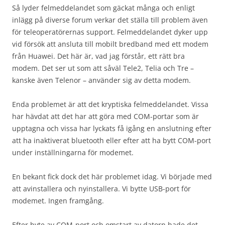
Så lyder felmeddelandet som gäckat många och enligt
inlägg på diverse forum verkar det ställa till problem även
för teleoperatörernas support. Felmeddelandet dyker upp
vid försök att ansluta till mobilt bredband med ett modem
från Huawei. Det här är, vad jag förstår, ett rätt bra
modem. Det ser ut som att såväl Tele2, Telia och Tre –
kanske även Telenor – använder sig av detta modem.
Enda problemet är att det kryptiska felmeddelandet. Vissa
har hävdat att det har att göra med COM-portar som är
upptagna och vissa har lyckats få igång en anslutning efter
att ha inaktiverat bluetooth eller efter att ha bytt COM-port
under inställningarna för modemet.
En bekant fick dock det här problemet idag. Vi började med
att avinstallera och nyinstallera. Vi bytte USB-port för
modemet. Ingen framgång.
Efter byte av COM-port och omstart av datorn hade det