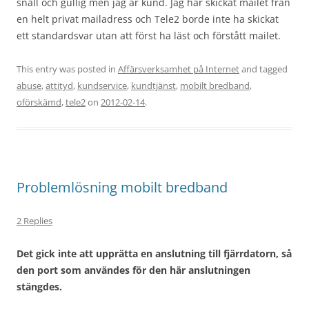
snäll och gullig men jag är kund. Jag har skickat mailet från
en helt privat mailadress och Tele2 borde inte ha skickat
ett standardsvar utan att först ha läst och förstått mailet.
This entry was posted in
Affärsverksamhet på Internet
and tagged
abuse
,
attityd
,
kundservice
,
kundtjänst
,
mobilt bredband
,
oförskämd
,
tele2
on
2012-02-14
.
Problemlösning mobilt bredband
2 Replies
Det gick inte att upprätta en anslutning till fjärrdatorn, så
den port som användes för den här anslutningen
stängdes.