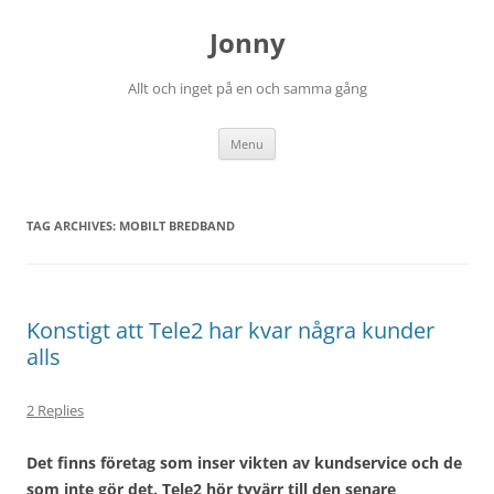
Skip
to
Jonny
content
Allt och inget på en och samma gång
Menu
TAG ARCHIVES:
MOBILT BREDBAND
Konstigt att Tele2 har kvar några kunder
alls
2 Replies
Det finns företag som inser vikten av kundservice och de
som inte gör det. Tele2 hör tyvärr till den senare