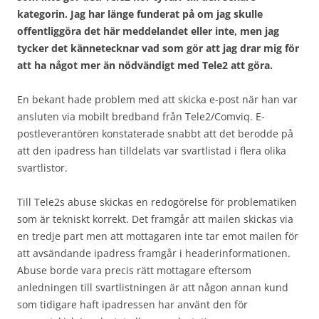
kategorin. Jag har länge funderat på om jag skulle
offentliggöra det här meddelandet eller inte, men jag
tycker det kännetecknar vad som gör att jag drar mig för
att ha något mer än nödvändigt med Tele2 att göra.
En bekant hade problem med att skicka e-post när han var
ansluten via mobilt bredband från Tele2/Comviq. E-
postleverantören konstaterade snabbt att det berodde på
att den ipadress han tilldelats var svartlistad i flera olika
svartlistor.
Till Tele2s abuse skickas en redogörelse för problematiken
som är tekniskt korrekt. Det framgår att mailen skickas via
en tredje part men att mottagaren inte tar emot mailen för
att avsändande ipadress framgår i headerinformationen.
Abuse borde vara precis rätt mottagare eftersom
anledningen till svartlistningen är att någon annan kund
som tidigare haft ipadressen har använt den för