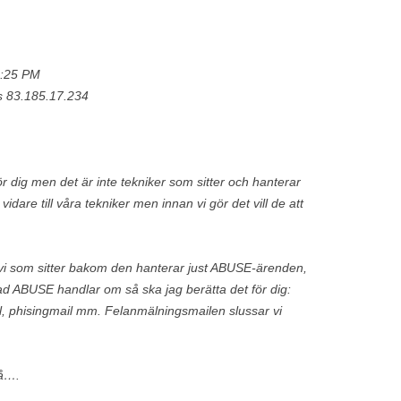
2:25 PM
ss 83.185.17.234
r dig men det är inte tekniker som sitter och hanterar
dare till våra tekniker men innan vi gör det vill de att
vi som sitter bakom den hanterar just ABUSE-ärenden,
vad ABUSE handlar om så ska jag berätta det för dig:
l, phisingmail mm. Felanmälningsmailen slussar vi
så….