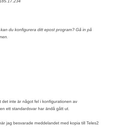
.185.17.234
n du konfigurera ditt epost program? Gå in på
onen.
 det inte är något fel i konfigurationen av
en ett standardsvar har ändå gått ut.
d när jag besvarade meddelandet med kopia till Teles2