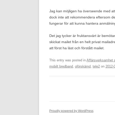
Jag kan möjligen ha överseende med att 
dock inte att rekommendera eftersom det
fungerar för att kunna hantera anmäln
Det jag tycker är fruktansvärt är bemötan
skickat mailet från en helt privat mailad
att först ha läst och förstått mailet.
This entry was posted in
Affärsverksamhet p
mobilt bredband
,
oförskämd
,
tele2
on
2012-
Proudly powered by WordPress