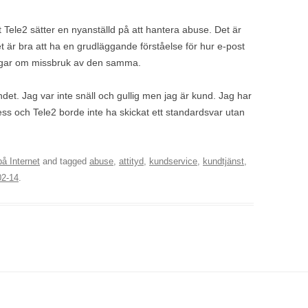
Tele2 sätter en nyanställd på att hantera abuse. Det är
 är bra att ha en grudläggande förståelse för hur e-post
ingar om missbruk av den samma.
det. Jag var inte snäll och gullig men jag är kund. Jag har
ress och Tele2 borde inte ha skickat ett standardsvar utan
å Internet
and tagged
abuse
,
attityd
,
kundservice
,
kundtjänst
,
02-14
.