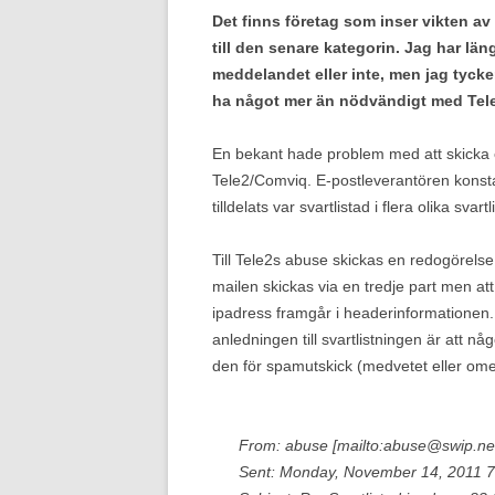
Det finns företag som inser vikten av
till den senare kategorin. Jag har län
meddelandet eller inte, men jag tycke
ha något mer än nödvändigt med Tele
En bekant hade problem med att skicka e
Tele2/Comviq. E-postleverantören konst
tilldelats var svartlistad i flera olika svartl
Till Tele2s abuse skickas en redogörelse
mailen skickas via en tredje part men at
ipadress framgår i headerinformationen.
anledningen till svartlistningen är att 
den för spamutskick (medvetet eller ome
From: abuse [mailto:abuse@swip.ne
Sent: Monday, November 14, 2011 