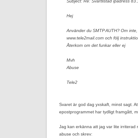
Subject: Re: Svartlistad ipadress 83
Hej
Använder du SMTP AUTH? Om inte, ka
www.tele2mail.com och följ instrukti
Återkom om det funkar eller ej
Mvh
Abuse
Tele2
Svaret är god dag yxskaft, minst sagt. Att
epostprogrammet har tydligt framgått, m
Jag kan erkänna att jag var lite irritera
abuse och skrev: