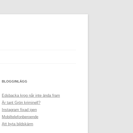
BLOGGINLÄGG
Edsbacka krog når inte ända fram
Är tant Grön kriminell?
Instagram fixad igen
Mobiltelefonberoende
Att byta bildskärm