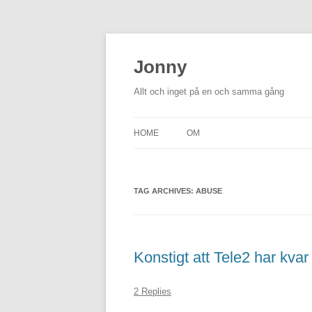
Skip
to
content
Jonny
Allt och inget på en och samma gång
HOME
OM
TAG ARCHIVES:
ABUSE
Konstigt att Tele2 har kvar
2 Replies