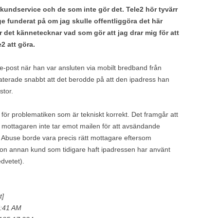
 kundservice och de som inte gör det. Tele2 hör tyvärr
ge funderat på om jag skulle offentliggöra det här
r det kännetecknar vad som gör att jag drar mig för att
2 att göra.
-post när han var ansluten via mobilt bredband från
aterade snabbt att det berodde på att den ipadress han
istor.
 för problematiken som är tekniskt korrekt. Det framgår att
t mottagaren inte tar emot mailen för att avsändande
 Abuse borde vara precis rätt mottagare eftersom
någon annan kund som tidigare haft ipadressen har använt
dvetet).
t]
7:41 AM