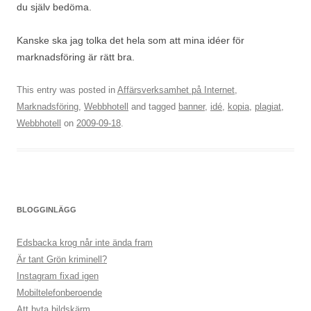
du själv bedöma.
Kanske ska jag tolka det hela som att mina idéer för
marknadsföring är rätt bra.
This entry was posted in
Affärsverksamhet på Internet
,
Marknadsföring
,
Webbhotell
and tagged
banner
,
idé
,
kopia
,
plagiat
,
Webbhotell
on
2009-09-18
.
BLOGGINLÄGG
Edsbacka krog når inte ända fram
Är tant Grön kriminell?
Instagram fixad igen
Mobiltelefonberoende
Att byta bildskärm