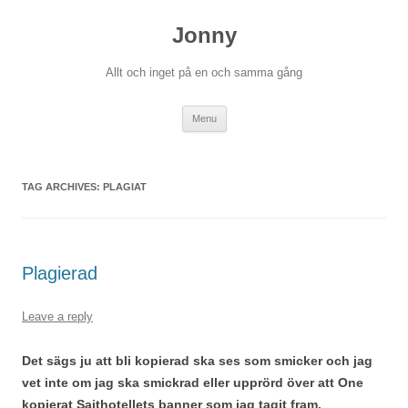
Skip
to
Jonny
content
Allt och inget på en och samma gång
Menu
TAG ARCHIVES:
PLAGIAT
Plagierad
Leave a reply
Det sägs ju att bli kopierad ska ses som smicker och jag
vet inte om jag ska smickrad eller upprörd över att One
kopierat Sajthotellets banner som jag tagit fram.