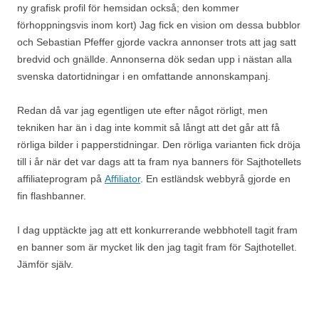
ny grafisk profil för hemsidan också; den kommer
förhoppningsvis inom kort) Jag fick en vision om dessa bubblor
och Sebastian Pfeffer gjorde vackra annonser trots att jag satt
bredvid och gnällde. Annonserna dök sedan upp i nästan alla
svenska datortidningar i en omfattande annonskampanj.
Redan då var jag egentligen ute efter något rörligt, men
tekniken har än i dag inte kommit så långt att det går att få
rörliga bilder i papperstidningar. Den rörliga varianten fick dröja
till i år när det var dags att ta fram nya banners för Sajthotellets
affiliateprogram på
Affiliator
. En estländsk webbyrå gjorde en
fin flashbanner.
I dag upptäckte jag att ett konkurrerande webbhotell tagit fram
en banner som är mycket lik den jag tagit fram för Sajthotellet.
Jämför själv.